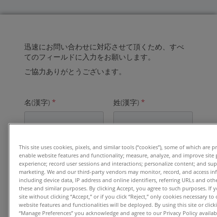
迅速にお問い合わせに対応させて頂くため、すべ
てのフィールドに入力をお願いします。
ご協力ありがとうございます。
名(漢字)
*
姓(漢字)
*
電子メールアドレス
*
This site uses cookies, pixels, and similar tools (“cookies”), some of which are p
enable website features and functionality; measure, analyze, and improve site
experience; record user sessions and interactions; personalize content; and su
marketing. We and our third-party vendors may monitor, record, and access in
including device data, IP address and online identifiers, referring URLs and ot
these and similar purposes. By clicking Accept, you agree to such purposes. If
ご勤務先
*
site without clicking “Accept,” or if you click “Reject,” only cookies necessary t
website features and functionalities will be deployed. By using this site or clicki
“Manage Preferences” you acknowledge and agree to our Privacy Policy availabl