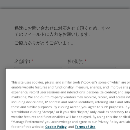
迅速にお問い合わせに対応させて頂くため、すべ
てのフィールドに入力をお願いします。
ご協力ありがとうございます。
名(漢字)
*
姓(漢字)
*
This site uses cookies, pixels, and similar tools (“cookies”), some of which are p
enable website features and functionality; measure, analyze, and improve site
電子メールアドレス
*
experience; record user sessions and interactions; personalize content; and su
marketing. We and our third-party vendors may monitor, record, and access in
including device data, IP address and online identifiers, referring URLs and ot
these and similar purposes. By clicking Accept, you agree to such purposes. If
site without clicking “Accept,” or if you click “Reject,” only cookies necessary t
ご勤務先
*
website features and functionalities will be deployed. By using this site or clicki
“Manage Preferences” you acknowledge and agree to our Privacy Policy availabl
footer of this website,
Cookie Policy
, and
Terms of Use
.