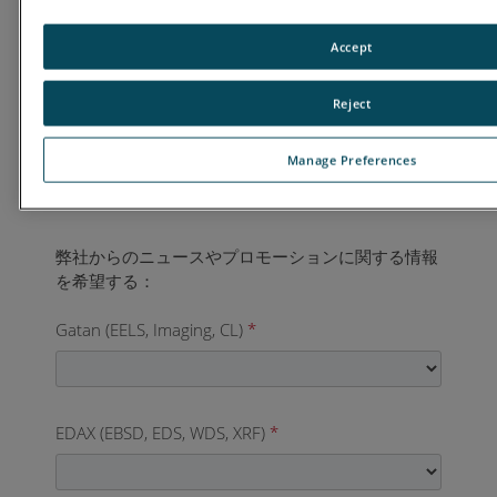
国
*
Accept
Reject
ご連絡先電話番号
*
Manage Preferences
Gatan (EELS, Imaging, CL)
*
EDAX (EBSD, EDS, WDS, XRF)
*