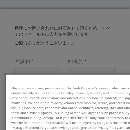
迅速にお問い合わせに対応させて頂くため、すべ
てのフィールドに入力をお願いします。
ご協力ありがとうございます。
名(漢字)
*
姓(漢字)
*
電子メールアドレス
*
This site uses cookies, pixels, and similar tools (“cookies”), some of which are p
enable website features and functionality; measure, analyze, and improve site
experience; record user sessions and interactions; personalize content; and su
marketing. We and our third-party vendors may monitor, record, and access in
including device data, IP address and online identifiers, referring URLs and ot
these and similar purposes. By clicking Accept, you agree to such purposes. If
ご勤務先
*
site without clicking “Accept,” or if you click “Reject,” only cookies necessary t
website features and functionalities will be deployed. By using this site or clicki
“Manage Preferences” you acknowledge and agree to our Privacy Policy availabl